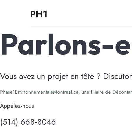
PH1
PH1
Parlons-
Vous avez un projet en tête ? Discuton
Phase1EnvironnementaleMontreal.ca, une filiaire de Décontam
Appelez-nous
(514) 668-8046